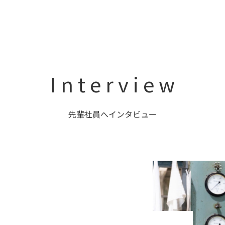
I n t e r v i e w
先輩社員へインタビュー