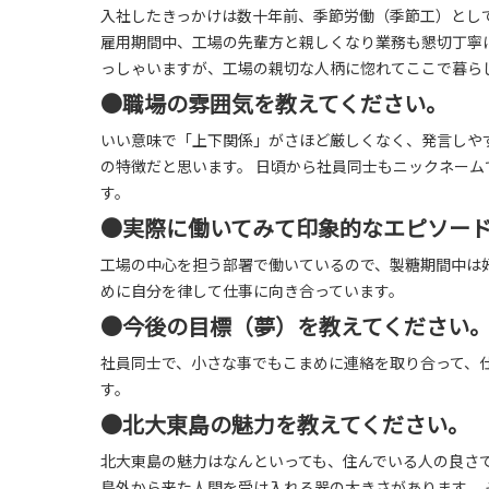
入社したきっかけは数十年前、季節労働（季節工）とし
雇用期間中、工場の先輩方と親しくなり業務も懇切丁寧
っしゃいますが、工場の親切な人柄に惚れてここで暮ら
●職場の雰囲気を教えてください。
いい意味で「上下関係」がさほど厳しくなく、発言しや
の特徴だと思います。 日頃から社員同士もニックネー
す。
●実際に働いてみて印象的なエピソー
工場の中心を担う部署で働いているので、製糖期間中は
めに自分を律して仕事に向き合っています。
●今後の目標（夢）を教えてください
社員同士で、小さな事でもこまめに連絡を取り合って、
す。
●北大東島の魅力を教えてください。
北大東島の魅力はなんといっても、住んでいる人の良さ
島外から来た人間を受け入れる器の大きさがあります。