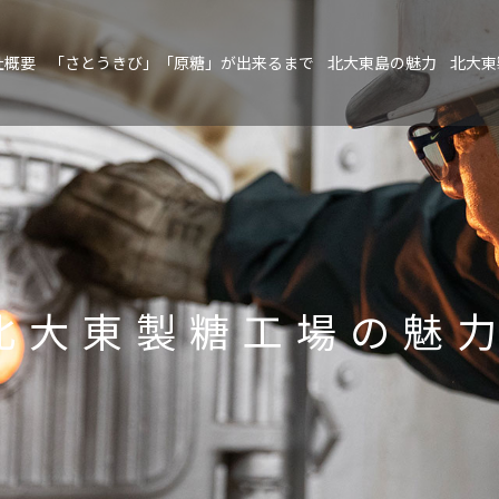
社概要
「さとうきび」「原糖」が出来るまで
北大東島の魅力
北大東
北⼤東製糖⼯場の魅